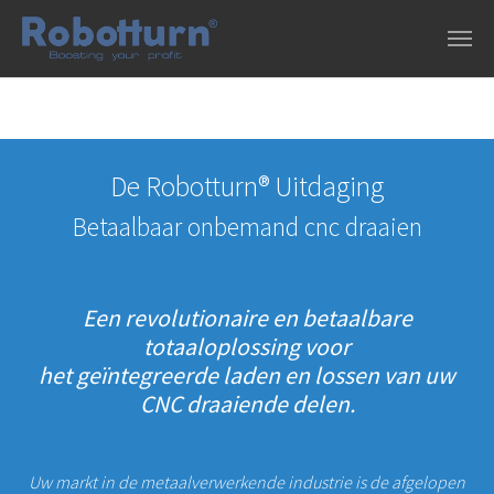
Skip to main content
De Robotturn® Uitdaging
Betaalbaar onbemand cnc draaien
Een revolutionaire en betaalbare
totaaloplossing voor
het geïntegreerde laden en lossen van uw
CNC draaiende delen.
Uw markt in de metaalverwerkende industrie is de afgelopen